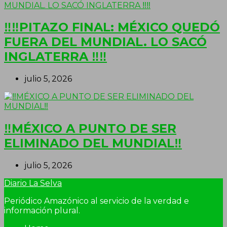
‼‼PITAZO FINAL: MÉXICO QUEDÓ
FUERA DEL MUNDIAL. LO SACÓ
INGLATERRA ‼‼
julio 5, 2026
‼MÉXICO A PUNTO DE SER
ELIMINADO DEL MUNDIAL‼
julio 5, 2026
Diario La Selva
Periódico Amazónico al servicio de la verdad e
información plural.