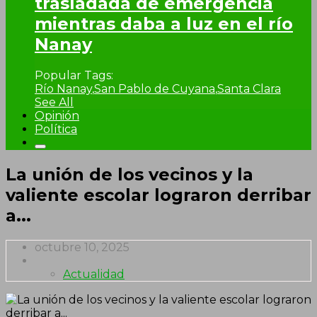
trasladada de emergencia
mientras daba a luz en el río
Nanay
Popular Tags:
Río Nanay
,
San Pablo de Cuyana
,
Santa Clara
See All
Opinión
Política
La unión de los vecinos y la
valiente escolar lograron derribar
a...
octubre 10, 2025
Actualidad