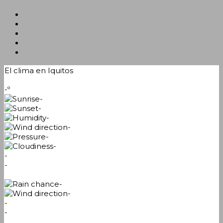
El clima en Iquitos
-º
-
-
-
-
-
-
-
-
-
-
-
-