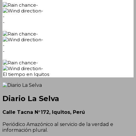
-
-
-
-
-
-
-
-
-
-
El tiempo en Iquitos
Diario La Selva
Calle Tacna N°172, Iquitos, Perú
Periódico Amazónico al servicio de la verdad e
información plural.