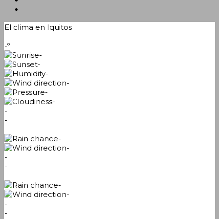
El clima en Iquitos
-º
-
-
-
-
-
-
-
-
-
-
-
-
-
-
-
-