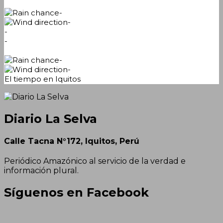
-
-
-
-
-
-
El tiempo en Iquitos
Diario La Selva
Calle Tacna N°172, Iquitos, Perú
Periódico Amazónico al servicio de la verdad e
información plural.
Síguenos en Facebook