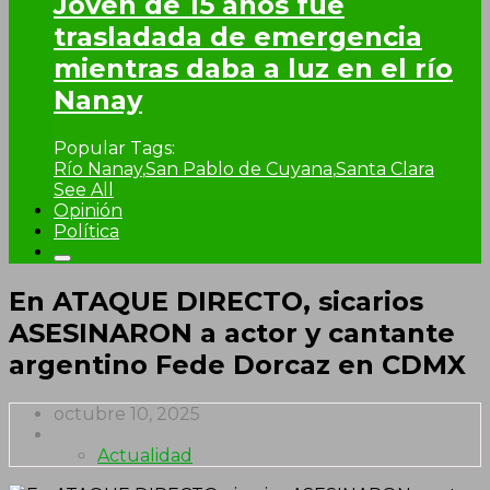
Joven de 15 años fue
trasladada de emergencia
mientras daba a luz en el río
Nanay
Popular Tags:
Río Nanay
,
San Pablo de Cuyana
,
Santa Clara
See All
Opinión
Política
En ATAQUE DIRECTO, sicarios
ASESINARON a actor y cantante
argentino Fede Dorcaz en CDMX
octubre 10, 2025
Actualidad