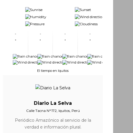
-
-
-
-
-
-
-
-
-
-
-
-
-
-
-
-
-
-
-
-
-
-
El tiempo en Iquitos
Diario La Selva
Calle Tacna N°172, Iquitos, Perú
Periódico Amazónico al servicio de la
verdad e información plural.