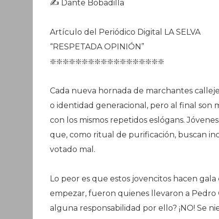
✍️ Dante Bobadilla
Artículo del Periódico Digital LA SELVA
“RESPETADA OPINIÓN”
❇️❇️❇️❇️❇️❇️❇️❇️❇️❇️❇️❇️❇️❇️❇️❇️❇️❇️
Cada nueva hornada de marchantes calleje
o identidad generacional, pero al final so
con los mismos repetidos eslógans. Jóvenes
que, como ritual de purificación, buscan i
votado mal.
Lo peor es que estos jovencitos hacen gala 
empezar, fueron quienes llevaron a Pedro 
alguna responsabilidad por ello? ¡NO! Se n