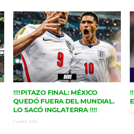
‼‼PITAZO FINAL: MÉXICO
‼
QUEDÓ FUERA DEL MUNDIAL.
E
LO SACÓ INGLATERRA ‼‼
julio 5, 2026