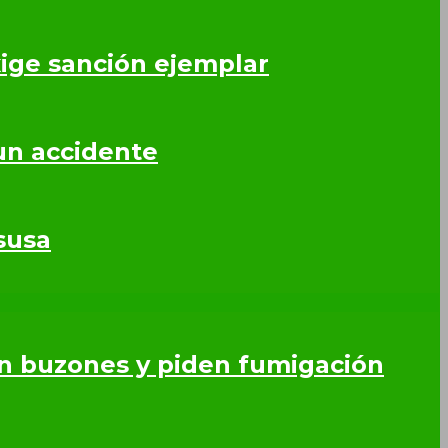
ige sanción ejemplar
un accidente
susa
en buzones y piden fumigación