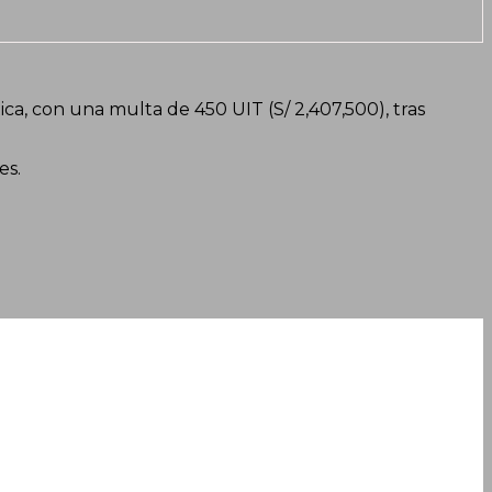
a, con una multa de 450 UIT (S/ 2,407,500), tras
es.