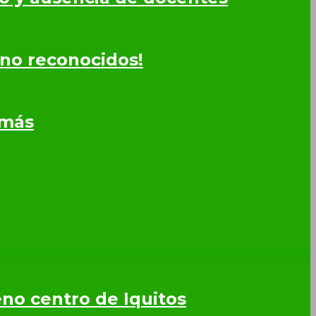
 no reconocidos!
omás
leno centro de Iquitos