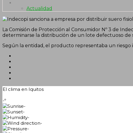
Actualidad
La Comisión de Protección al Consumidor Nº 3 de Indec
determinarse la distribución de un lote defectuoso de s
Según la entidad, el producto representaba un riesgo i
El clima en Iquitos
-º
-
-
-
-
-