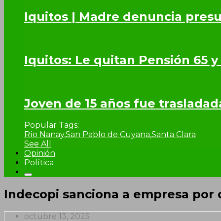
Iquitos | Madre denuncia presu
Iquitos: Le quitan Pensión 65 y
Joven de 15 años fue trasladad
Popular Tags:
Río Nanay
,
San Pablo de Cuyana
,
Santa Clara
See All
Opinión
Política
Indecopi sanciona a empresa por d
octubre 13, 2025