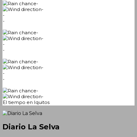
-
-
-
-
-
-
-
-
-
-
-
-
-
-
El tiempo en Iquitos
Diario La Selva