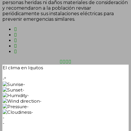
personas heridas ni daños materiales de consideración
y recomendaron a la población revisar
periódicamente sus instalaciones eléctricas para
prevenir emergencias similares.
El clima en Iquitos
-º
-
-
-
-
-
-
-
-