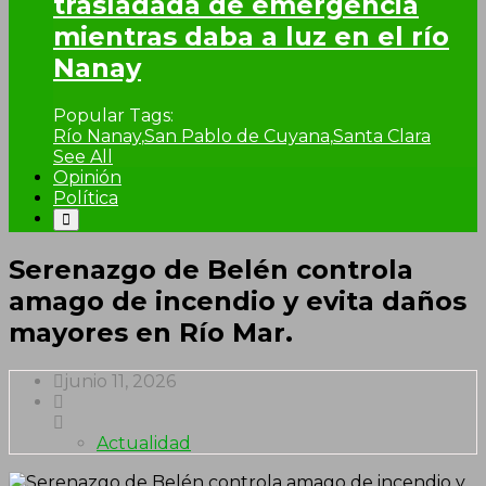
trasladada de emergencia
mientras daba a luz en el río
Nanay
Popular Tags:
Río Nanay
,
San Pablo de Cuyana
,
Santa Clara
See All
Opinión
Política
Serenazgo de Belén controla
amago de incendio y evita daños
mayores en Río Mar.
junio 11, 2026
Actualidad